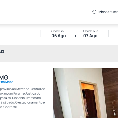
Minhas busc
Check-in
Check-out
06 Ago
07 Ago
 MG
 MG
r no Mapa
, próximo ao Mercado Central de
óximo ao Fórum e Justiça do
gratuito. Disponibilizamos no
da á sábado. O estacionamento é
de. Contato: