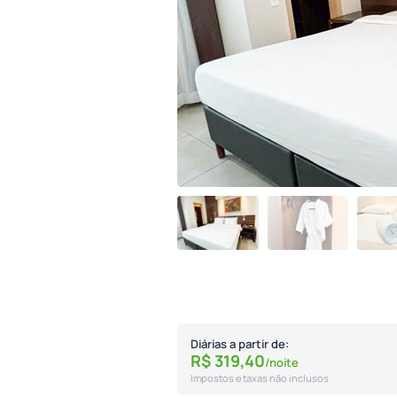
Diárias a partir de:
R$
319,
40
/noite
Impostos e taxas não inclusos