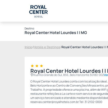
Destino
Royal Center Hotel Lourdes | | MG
Início
/
Hotéis e Destinos
/
Royal Center Hotel Lourdes | |
Royal Center Hotel Lourdes | |
Rua Rio Grande do Sul, 856 , Belo Horizonte 30180-002
Ve
O Royal Center Hotel Lourdes conta com localização ideal
Belo Horizonte e ao Centro de Convenções MInascentro, pr
Trabalho. A propriedade oferece uma piscina, além de WiFi 
restaurante refeições a La carte e room service de segun
um serviço terceirizado e atendido mediante disponibilida
reservas.center@royalhoteis.com.br
Tel: 31 2102-0000