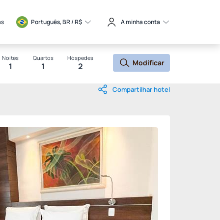
as
Português, BR / 
R$
A minha conta
Noites
Quartos
Hóspedes
Modificar
1
1
2
Compartilhar hotel