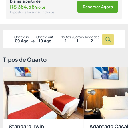
Diárias a partir de:
R$
364,
56
Reservar Agora
/noite
Impostos e taxas não inclusos
Check-in
Check-out
Noites
Quartos
Hóspedes
09 Ago
10 Ago
1
1
2
Tipos de Quarto
Standard Twin
Adaptado Casa