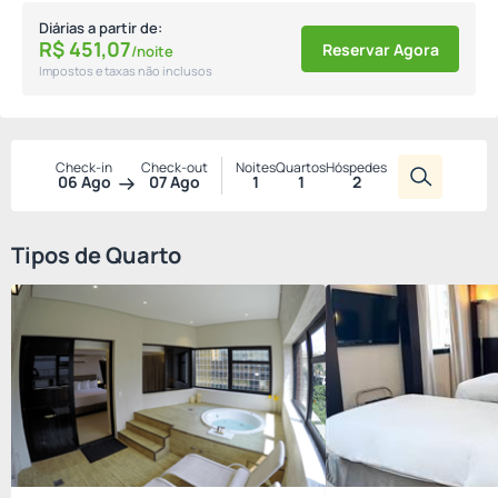
Diárias a partir de:
R$
451,
07
Reservar Agora
/noite
Impostos e taxas não inclusos
Check-in
Check-out
Noites
Quartos
Hóspedes
06 Ago
07 Ago
1
1
2
Tipos de Quarto