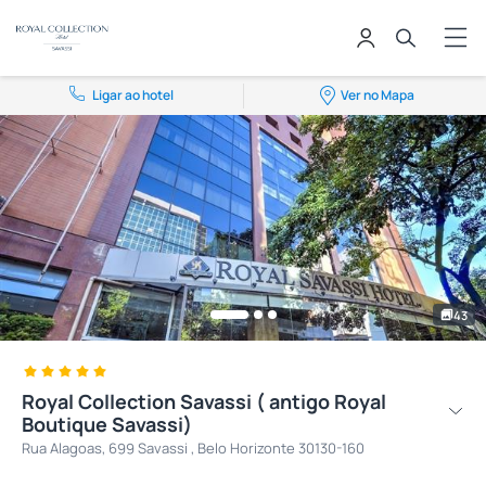
Ligar ao hotel
Ver no Mapa
43
Royal Collection Savassi ( antigo Royal
Boutique Savassi)
Rua Alagoas, 699 Savassi , Belo Horizonte 30130-160