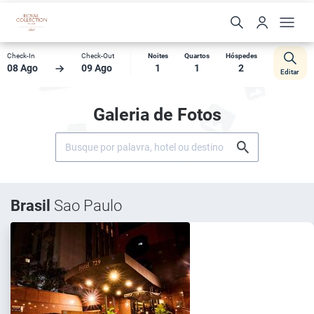
Check-In
Check-Out
Noites
Quartos
Hóspedes
08 Ago
09 Ago
1
1
2
Editar
Galeria de Fotos
Brasil
Sao Paulo