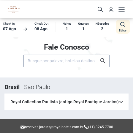
Check-In
Check-Out
Noites
Quartos
Hóspedes
07 Ago
08 Ago
1
1
2
Editar
Fale Conosco
Brasil
Sao Paulo
Royal Collection Paulista (antigo Royal Boutique Jardins)
reservas.jardins@royalhoteis.com.br
(11) 3245-7700