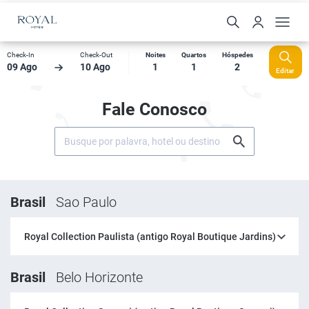
Check-In
Check-Out
Noites
Quartos
Hóspedes
09 Ago
10 Ago
1
1
2
Editar
Fale Conosco
Brasil
Sao Paulo
Royal Collection Paulista (antigo Royal Boutique Jardins)
Brasil
Belo Horizonte