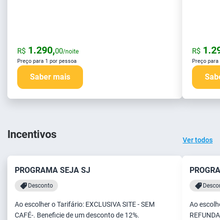
1.290,
1.29
R$
00
R$
/noite
Preço para 1 por pessoa
Preço para
Saber mais
Sab
Incentivos
Ver todos
PROGRAMA SEJA SJ
PROGRA
Desconto
Desco
Ao escolher o Tarifário: EXCLUSIVA SITE - SEM
Ao escolh
CAFÉ-. Beneficie de um desconto de 12%.
REFUNDABL