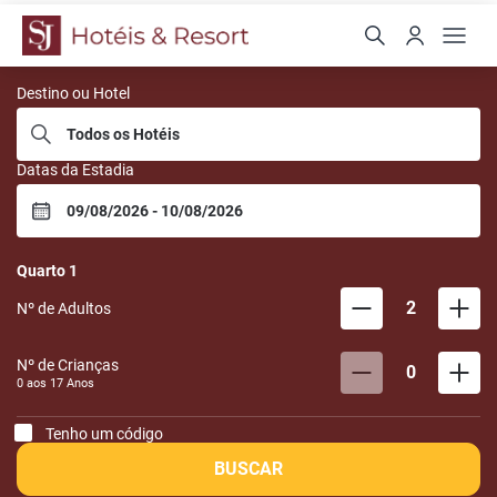
San Juan Hotéis
Destino ou Hotel
Datas da Estadia
Quarto
1
2
Nº de Adultos
Nº de Crianças
0
0 aos
17
Anos
Tenho um código
BUSCAR