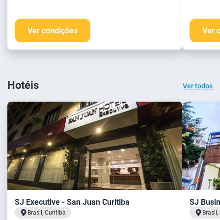
Ver condições
Ver 
Hotéis
Ver todos
SJ Executive - San Juan Curitiba
SJ Busin
Brasil, Curitiba
Brasil