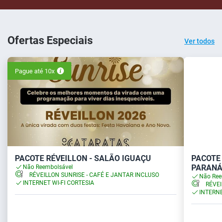
Ofertas Especiais
Ver todos
Pague até 10x
PACOTE RÉVEILLON - SALÃO IGUAÇU
PACOTE 
PARAN
Não Reembolsável
RÉVEILLON SUNRISE - CAFÉ E JANTAR INCLUSO
Não Ree
INTERNET WI-FI CORTESIA
RÉVEI
INTERNE