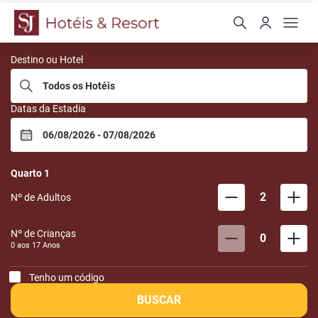
San Juan Hotéis
Destino ou Hotel
Datas da Estadia
Quarto
1
2
Nº de Adultos
Nº de Crianças
0
0 aos
17
Anos
Tenho um código
BUSCAR