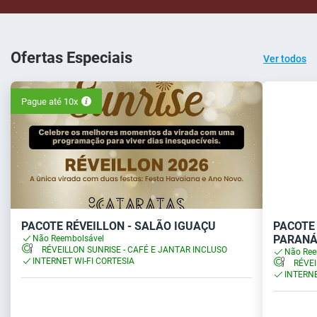
Ofertas Especiais
Ver todos
Pague até 10x
PACOTE RÉVEILLON - SALÃO IGUAÇU
PACOTE 
PARAN
Não Reembolsável
RÉVEILLON SUNRISE - CAFÉ E JANTAR INCLUSO
Não Ree
INTERNET WI-FI CORTESIA
RÉVEI
INTERNE