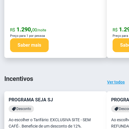
1.290,
1.29
R$
00
R$
/noite
Preço para 1 por pessoa
Preço para
Saber mais
Sab
Incentivos
Ver todos
PROGRAMA SEJA SJ
PROGRA
Desconto
Desco
Ao escolher o Tarifário: EXCLUSIVA SITE - SEM
Ao escolh
CAFÉ-. Beneficie de um desconto de 12%.
REFUNDABL