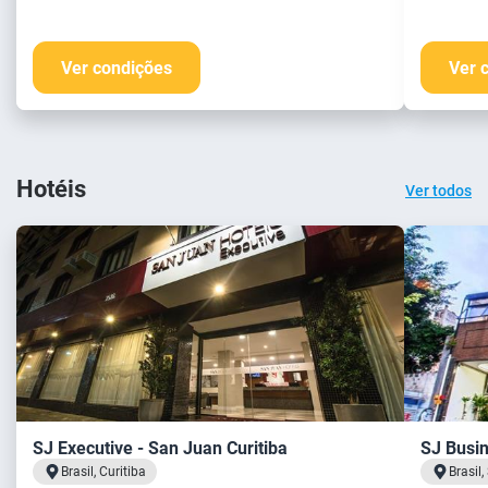
Ver condições
Ver 
Hotéis
Ver todos
SJ Executive - San Juan Curitiba
SJ Busin
Brasil, Curitiba
Brasil