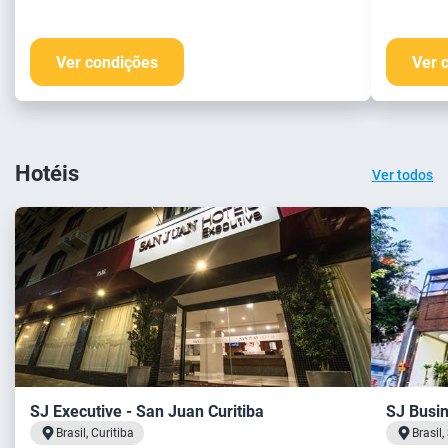
Ver condições
Ver 
Hotéis
Ver todos
SJ Executive - San Juan Curitiba
SJ Busin
Brasil, Curitiba
Brasil