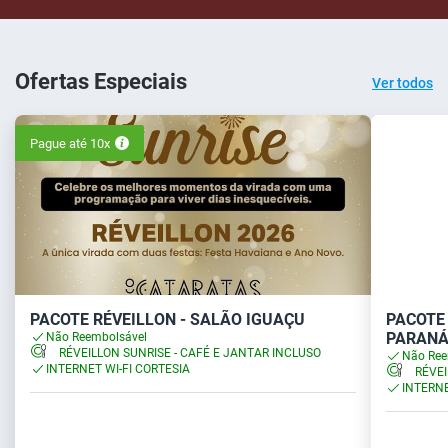
Ofertas Especiais
Ver todos
Pague até 10x
PACOTE RÉVEILLON - SALÃO IGUAÇU
PACOTE 
PARAN
Não Reembolsável
RÉVEILLON SUNRISE - CAFÉ E JANTAR INCLUSO
Não Ree
INTERNET WI-FI CORTESIA
RÉVEI
INTERNE