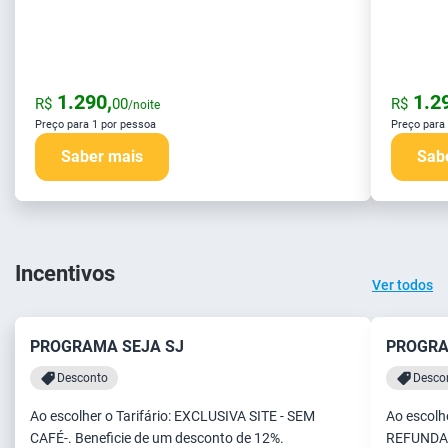
1.290,
1.29
R$
00
R$
/noite
Preço para 1 por pessoa
Preço para
Saber mais
Sab
Incentivos
Ver todos
PROGRAMA SEJA SJ
PROGRA
Desconto
Desco
Ao escolher o Tarifário: EXCLUSIVA SITE - SEM
Ao escolh
CAFÉ-. Beneficie de um desconto de 12%.
REFUNDABL