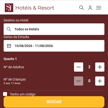
San Juan Hotéis
Destino ou Hotel
Datas da Estadia
Quarto
1
2
Nº de Adultos
Nº de Crianças
0
0 aos
17
Anos
Tenho um código
BUSCAR