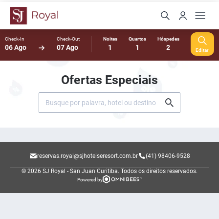
Check-In
Check-Out
Noites
Quartos
Hóspedes
06 Ago
07 Ago
1
1
2
Editar
Ofertas Especiais
reservas.royal@sjhoteiseresort.com.br
(41) 98406-9528
© 2026 SJ Royal - San Juan Curitiba.
Todos os direitos reservados.
Powered by