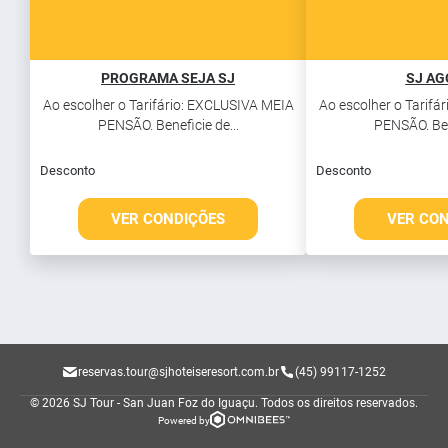
PROGRAMA SEJA SJ
SJ A
Ao escolher o Tarifário: EXCLUSIVA MEIA
Ao escolher o Tarifá
PENSÃO. Beneficie de...
PENSÃO. Bene
Desconto
Desconto
VER CONDIÇÕES
VER CO
reservas.tour@sjhoteiseresort.com.br
(45) 99117-1252
© 2026 SJ Tour - San Juan Foz do Iguaçu.
Todos os direitos reservados.
Powered by