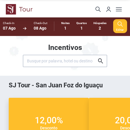
Check-In
Check-Out
Noites
Quartos
Hóspedes
07 Ago
08 Ago
1
1
2
Editar
Incentivos
SJ Tour - San Juan Foz do Iguaçu
12,00%
20,
Desconto
Desc