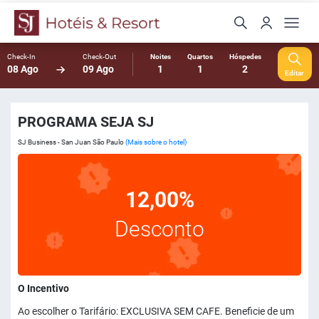
Check-In
Check-Out
Noites
Quartos
Hóspedes
08 Ago
09 Ago
1
1
2
Editar
PROGRAMA SEJA SJ
SJ Business - San Juan São Paulo
(Mais sobre o hotel)
12,00%
Desconto
O Incentivo
Ao escolher o Tarifário: EXCLUSIVA SEM CAFE. Beneficie de um