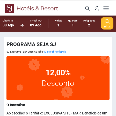
Check-In
Check-Out
Noites
Quartos
Hóspedes
08 Ago
09 Ago
1
1
2
Editar
PROGRAMA SEJA SJ
SJ Executive - San Juan Curitiba
(Mais sobre o hotel)
12,00%
Desconto
O Incentivo
Ao escolher o Tarifário: EXCLUSIVA SITE - MAP. Beneficie de um