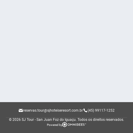
reservas.tour@sjhoteiseresort.com.br
(45) 99117-1252
© 2026 SJ Tour - San Juan Foz do Iguaçu.
Todos os direitos reservados.
Powered by