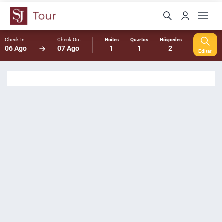
Check-In
Check-Out
Noites
Quartos
Hóspedes
06 Ago
07 Ago
1
1
2
Editar