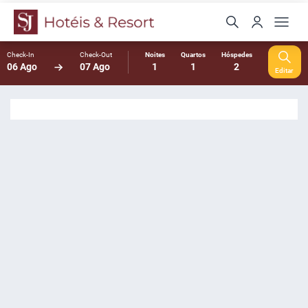
Check-In
Check-Out
Noites
Quartos
Hóspedes
06 Ago
07 Ago
1
1
2
Editar