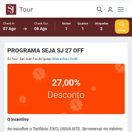
Check-In
Check-Out
Noites
Quartos
Hóspedes
07 Ago
08 Ago
1
1
2
Editar
PROGRAMA SEJA SJ 27 OFF
SJ Tour - San Juan Foz do Iguaçu
(Mais sobre o hotel)
27,00%
Desconto
O Incentivo
Ao escolher o Tarifário: EXCLUSIVA SITE. Se reservar no mínimo