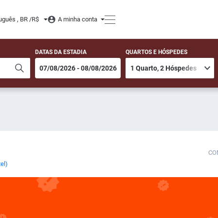
uguês , BR /
R$
A minha conta
DATAS DA ESTADIA
QUARTOS E HÓSPEDES
CO
el)