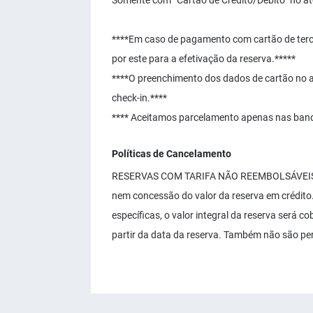
Somente com “Cartão de Credito/Débito” no at
****Em caso de pagamento com cartão de tercei
por este para a efetivação da reserva.*****
****O preenchimento dos dados de cartão no at
check-in.****
**** Aceitamos parcelamento apenas nas ba
Políticas de Cancelamento
RESERVAS COM TARIFA NÃO REEMBOLSÁVEIS: N
nem concessão do valor da reserva em crédito.
específicas, o valor integral da reserva será 
partir da data da reserva. Também não são pe