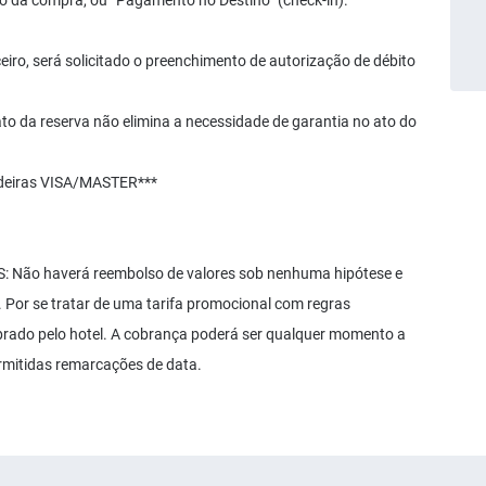
o da compra, ou “Pagamento no Destino” (check-in).
ro, será solicitado o preenchimento de autorização de débito
o da reserva não elimina a necessidade de garantia no ato do
ndeiras VISA/MASTER***
ão haverá reembolso de valores sob nenhuma hipótese e
 Por se tratar de uma tarifa promocional com regras
cobrado pelo hotel. A cobrança poderá ser qualquer momento a
rmitidas remarcações de data.