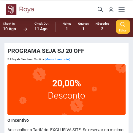
Check-In
Check-Out
Noites
Quartos
Hóspedes
10 Ago
11 Ago
1
1
2
Editar
PROGRAMA SEJA SJ 20 OFF
SJ Royal - San Juan Curitiba
(Mais sobre o hotel)
20,00%
Desconto
O Incentivo
Ao escolher o Tarifário: EXCLUSIVA SITE. Se reservar no mínimo