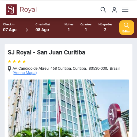
Check-In
Check-Out
Noites
Quartos
Hóspedes
07 Ago
08 Ago
1
1
2
Editar
SJ Royal - San Juan Curitiba
Av. Cândido de Abreu, 468 Curitiba
,
Curitiba
,
80530-000
,
Brasil
(
Ver no Mapa
)