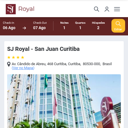
Check-In
Check-Out
Noites
Quartos
Hóspedes
06 Ago
07 Ago
1
1
2
Editar
SJ Royal - San Juan Curitiba
Av. Cândido de Abreu, 468 Curitiba
,
Curitiba
,
80530-000
,
Brasil
(
Ver no Mapa
)