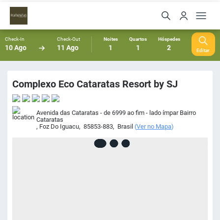
Check-In
Check-Out
Noites
Quartos
Hóspedes
10 Ago
11 Ago
1
1
2
Editar
Complexo Eco Cataratas Resort by SJ
Avenida das Cataratas - de 6999 ao fim - lado ímpar Bairro
Cataratas
,
Foz Do Iguacu
,
85853-883
,
Brasil
(
Ver no Mapa
)