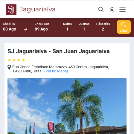
Check-In
Check-Out
Noites
Quartos
Hóspedes
08 Ago
09 Ago
1
1
2
Editar
SJ Jaguariaíva - San Juan Jaguariaíva
Rua Conde Francisco Matarazzo, 460 Centro
,
Jaguariaiva
,
84200-000
,
Brasil
(
Ver no Mapa
)