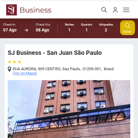
Check-In
Check-Out
Noites
Quartos
Hóspedes
07 Ago
08 Ago
1
1
2
Editar
SJ Business - San Juan São Paulo
RUA AURORA, 909 CENTRO
,
Sao Paulo
,
01209-001
,
Brasil
(
Ver no Mapa
)