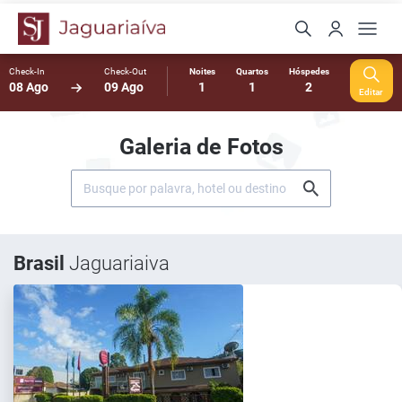
Check-In
Check-Out
Noites
Quartos
Hóspedes
08 Ago
09 Ago
1
1
2
Editar
Galeria de Fotos
Brasil
Jaguariaiva