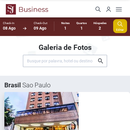
Check-In
Check-Out
Noites
Quartos
Hóspedes
08 Ago
09 Ago
1
1
2
Editar
Galeria de Fotos
Brasil
Sao Paulo