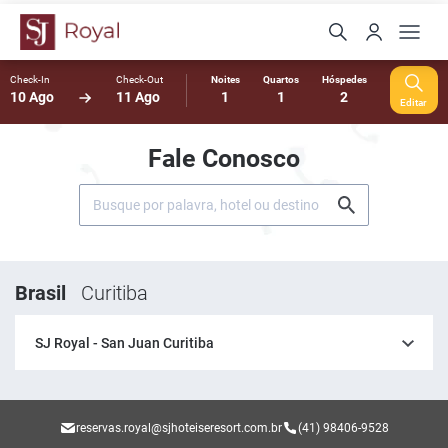
Check-In
Check-Out
Noites
Quartos
Hóspedes
10 Ago
11 Ago
1
1
2
Editar
Fale Conosco
Brasil
Curitiba
SJ Royal - San Juan Curitiba
reservas.royal@sjhoteiseresort.com.br
(41) 98406-9528