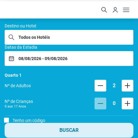
Rafain Hoteis
Destino ou Hotel
Datas da Estadia
Quarto
1
2
Nº de Adultos
Nº de Crianças
0
0 aos
17
Anos
Tenho um código
BUSCAR