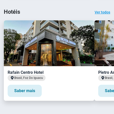
Hotéis
Ver todos
Rafain Centro Hotel
Pietro A
Brasil, Foz Do Iguacu
Brasil
Saber mais
Sabe