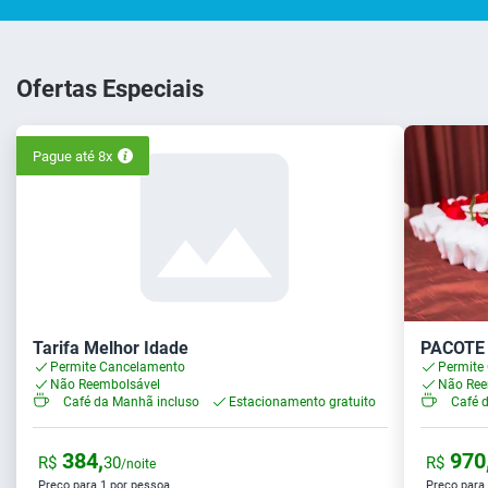
Ofertas Especiais
Pague até 8x
Tarifa Melhor Idade
PACOTE
Permite Cancelamento
Permite
Não Reembolsável
Não Ree
Café da Manhã incluso
Estacionamento gratuito
Café 
384,
970
R$
30
R$
/noite
Preço para 1 por pessoa
Preço para