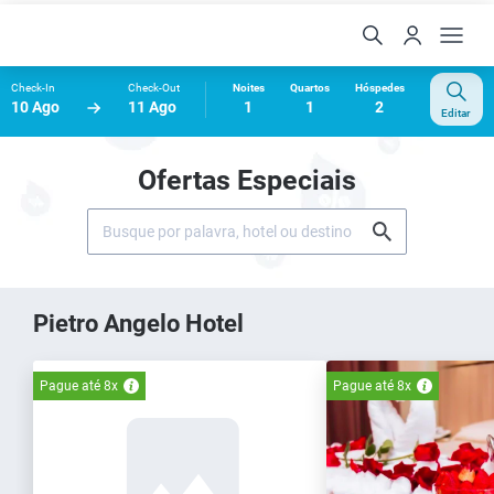
Check-In
Check-Out
Noites
Quartos
Hóspedes
10 Ago
11 Ago
1
1
2
Editar
Ofertas Especiais
Pietro Angelo Hotel
Pague até 8x
Pague até 8x