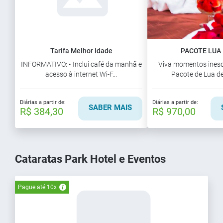
Tarifa Melhor Idade
PACOTE LUA
INFORMATIVO: • Inclui café da manhã e
Viva momentos inesq
acesso à internet Wi-F...
Pacote de Lua de 
Diárias a partir de:
Diárias a partir de:
SABER MAIS
R$ 384,30
R$ 970,00
Cataratas Park Hotel e Eventos
Pague até 10x