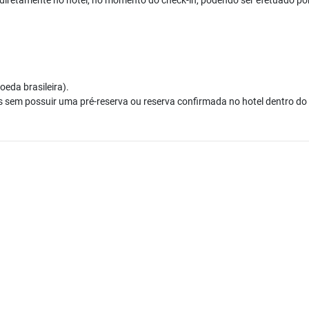
iretamente no hotel, no momento do check-in, podendo ser efetuado por 
da brasileira).​
s sem possuir uma pré-reserva ou reserva confirmada no hotel dentro do