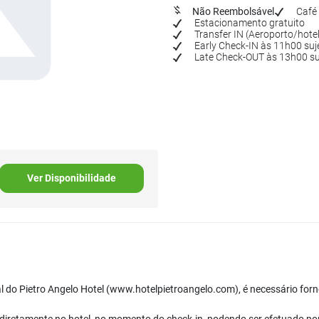
Não Reembolsável
Café 
Estacionamento gratuito
Transfer IN (Aeroporto/hote
Early Check-IN às 11h00 suje
Late Check-OUT às 13h00 suj
Ver Disponibilidade
ial do Pietro Angelo Hotel (www.hotelpietroangelo.com), é necessário forn