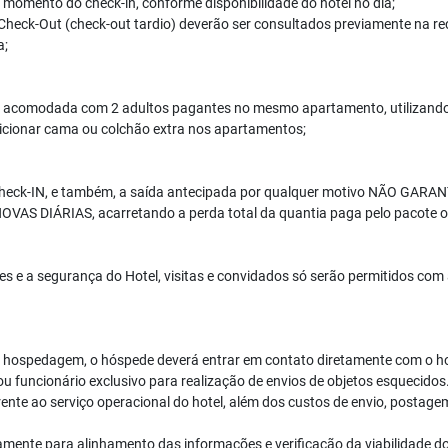
momento do check-in, conforme disponibilidade do hotel no dia;
 Check-Out (check-out tardio) deverão ser consultados previamente na re
a;
que acomodada com 2 adultos pagantes no mesmo apartamento, utilizando 
dicionar cama ou colchão extra nos apartamentos;
o Check-IN, e também, a saída antecipada por qualquer motivo NÃO G
DIÁRIAS, acarretando a perda total da quantia paga pelo pacote ou
 e a segurança do Hotel, visitas e convidados só serão permitidos com 
 a hospedagem, o hóspede deverá entrar em contato diretamente com o ho
 funcionário exclusivo para realização de envios de objetos esquecidos. 
rente ao serviço operacional do hotel, além dos custos de envio, postag
amente para alinhamento das informações e verificação da viabilidade do