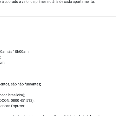
á cobrado o valor da primeira diária de cada apartamento.
h30am às 10h00am;
;
pm;
mentos, são não fumantes;
eda brasileira);
OCON: 0800 451512);
erican Express;