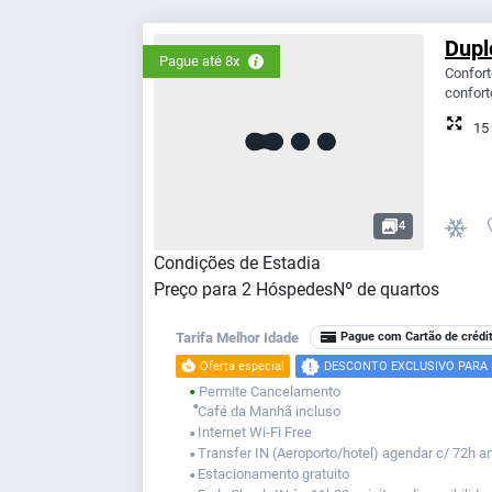
Dupl
Pague até 8x
Confort
confort
15
4
Condições de Estadia
Preço para
2
Hóspedes
Nº de quartos
Tarifa Melhor Idade
Pague com Cartão de crédi
Oferta especial
DESCONTO EXCLUSIVO PARA
Permite Cancelamento
⬤
⬤
Café da Manhã incluso
Internet Wi-Fi Free
⬤
Transfer IN (Aeroporto/hotel) agendar c/ 72h a
⬤
Estacionamento gratuito
⬤