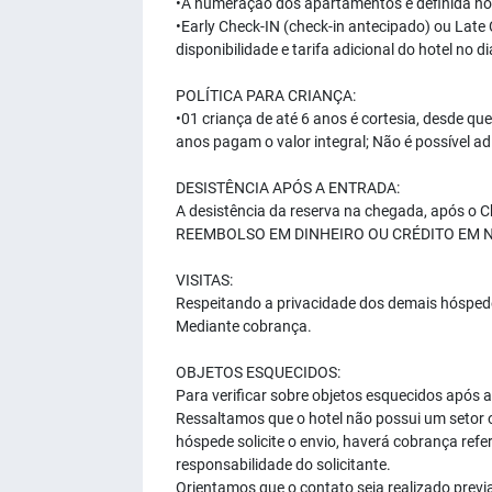
•A numeração dos apartamentos é definida no 
•Early Check-IN (check-in antecipado) ou Late
disponibilidade e tarifa adicional do hotel no di
POLÍTICA PARA CRIANÇA:
•01 criança de até 6 anos é cortesia, desde 
anos pagam o valor integral; Não é possível a
DESISTÊNCIA APÓS A ENTRADA:
A desistência da reserva na chegada, após 
REEMBOLSO EM DINHEIRO OU CRÉDITO EM NOVAS 
VISITAS:
Respeitando a privacidade dos demais hóspedes
Mediante cobrança.
OBJETOS ESQUECIDOS:
Para verificar sobre objetos esquecidos após
Ressaltamos que o hotel não possui um setor ou
hóspede solicite o envio, haverá cobrança refe
responsabilidade do solicitante.
Orientamos que o contato seja realizado previ