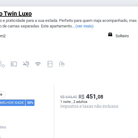
o Twin Luxo
o e praticidade para a sua estada. Perfeito para quem viaja acompanhado, mas 
o de camas separadas. Este apartamento...
(ver mais)
 m2
Solteiro
to
451,
R$
08
R$ 644,40
1 noite , 2 adultos
 MELHOR IDADE
30%
Impostos e taxas não inclusos
ntes