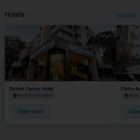
Hotéis
Ver todos
Rafain Centro Hotel
Pietro A
Brasil, Foz Do Iguacu
Brasil
Saber mais
Sabe