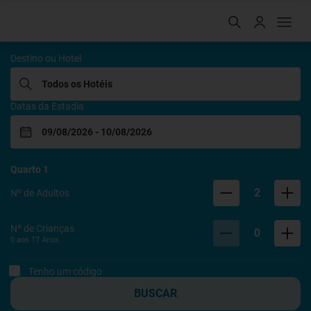
Rafain Hoteis
Destino ou Hotel
Datas da Estadia
Quarto
1
2
Nº de Adultos
Nº de Crianças
0
0 aos
17
Anos
Tenho um código
BUSCAR