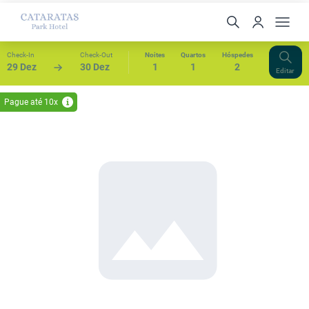
Check-In
Check-Out
Noites
Quartos
Hóspedes
29 Dez
30 Dez
1
1
2
Editar
Pague até 10x