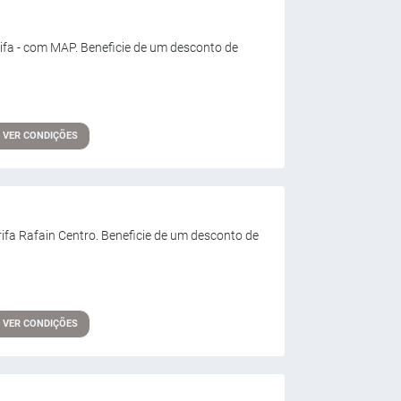
arifa - com MAP. Beneficie de um desconto de
VER CONDIÇÕES
arifa Rafain Centro. Beneficie de um desconto de
VER CONDIÇÕES