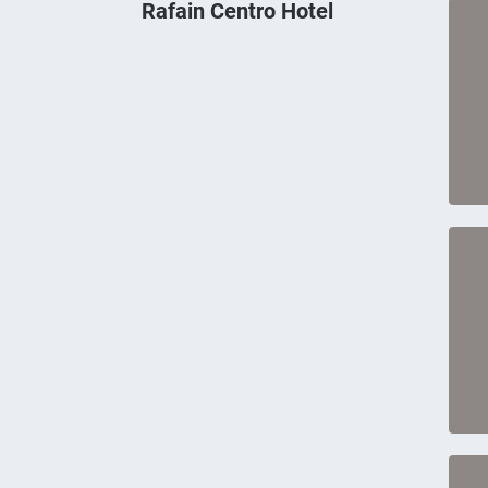
Rafain Centro Hotel