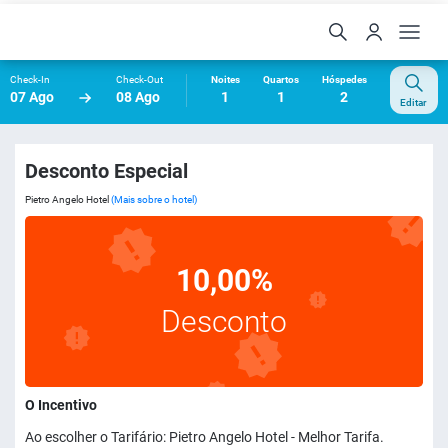
Check-In
Check-Out
Noites
Quartos
Hóspedes
07 Ago
08 Ago
1
1
2
Editar
Desconto Especial
Pietro Angelo Hotel
(Mais sobre o hotel)
10,00%
Desconto
O Incentivo
Ao escolher o Tarifário: Pietro Angelo Hotel - Melhor Tarifa.