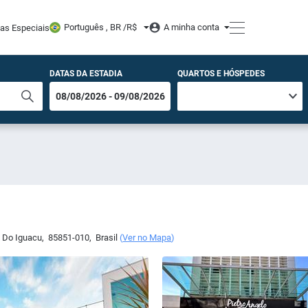
Português , BR /
R$
A minha conta
tas Especiais
DATAS DA ESTADIA
QUARTOS E HÓSPEDES
 Do Iguacu
,
85851-010
,
Brasil
(
Ver no Mapa
)