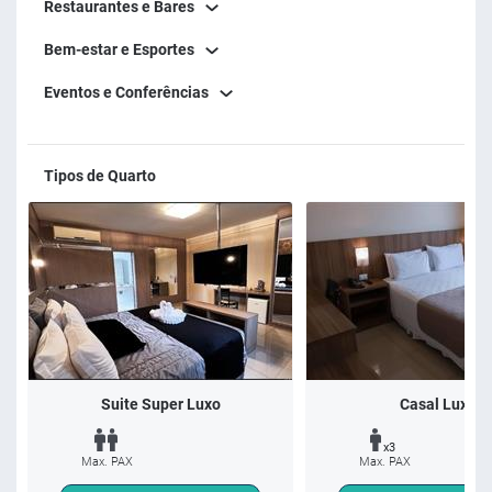
Restaurantes e Bares
(moeda brasileira). Venha desfrutar de uma estadia
Bem-estar e Esportes
memorável no Pietro Angelo Hotel!
Eventos e Conferências
Tipos de Quarto
Suite Super Luxo
Casal Luxo
x3
Max. PAX
Max. PAX