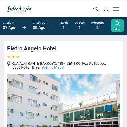
Check-In
Check-Out
Noites
Quartos
Hóspedes
07 Ago
08 Ago
1
1
2
Editar
Pietro Angelo Hotel
RUA ALMIRANTE BARROSO, 1864 CENTRO
,
Foz Do Iguacu
,
85851-010
,
Brasil
(
Ver no Mapa
)