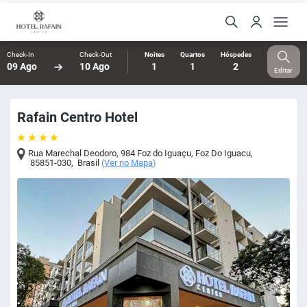
Check-In
Check-Out
Noites
Quartos
Hóspedes
09 Ago
10 Ago
1
1
2
Editar
Rafain Centro Hotel
Rua Marechal Deodoro, 984 Foz do Iguaçu
,
Foz Do Iguacu
,
85851-030
,
Brasil
(
Ver no Mapa
)