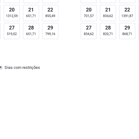
20
21
22
20
21
22
1312,59
651,71
855,49
701,57
834,62
1391,87
27
28
29
27
28
29
519,52
651,71
799,16
834,62
820,71
868,71
Dias com restrições
x