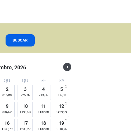
BUSCAR
mbro,
2026
QU
QU
SE
SÁ
2
2
3
4
5
815,88
725,76
713,66
906,60
2
9
10
11
12
834,62
1191,53
1132,88
1429,99
2
16
17
18
19
1139,79
1231,27
1132,88
1310,76