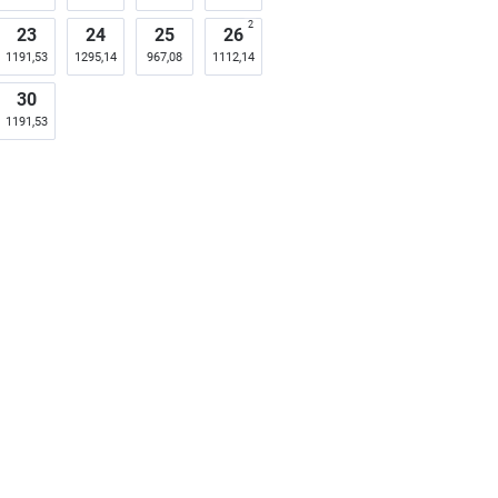
2
23
24
25
26
1191,53
1295,14
967,08
1112,14
30
1191,53