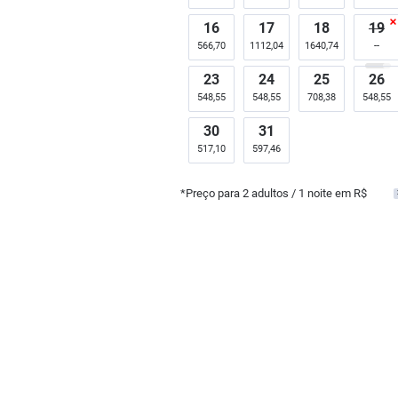
16
17
18
19
566,70
1112,04
1640,74
23
24
25
26
548,55
548,55
708,38
548,55
30
31
517,10
597,46
*Preço para
2
adultos
/ 1 noite em R$