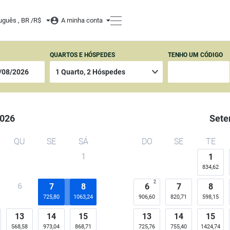
uguês , BR /
R$
A minha conta
QUARTOS E HÓSPEDES
TENHO UM CÓDIGO
026
Sete
QU
SE
SÁ
DO
SE
TE
1
1
834,62
2
6
7
8
6
7
8
725,80
1063,24
906,60
820,71
598,15
13
14
15
13
14
15
568,58
973,04
868,71
725,76
755,40
1424,74