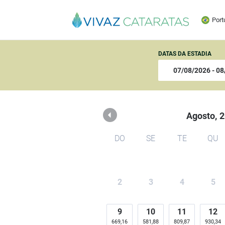
Vivaz Cataratas Resort
Port
DATAS DA ESTADIA
Agosto,
2
DO
SE
TE
QU
2
3
4
5
9
10
11
12
669,16
581,88
809,87
930,34