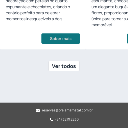
decoração com pétalas no quarto,
espumante, chocolat
espumante e chocolates, criando o
um elegante buquê 
cenário perfeito para celebrar
flores, proporcion
momentos inesquecíveis a dois.
única para tornar s
memorável.
Saber mais
Ver todos
reservas@praiamarnatal.com.br
(84) 3219 2230