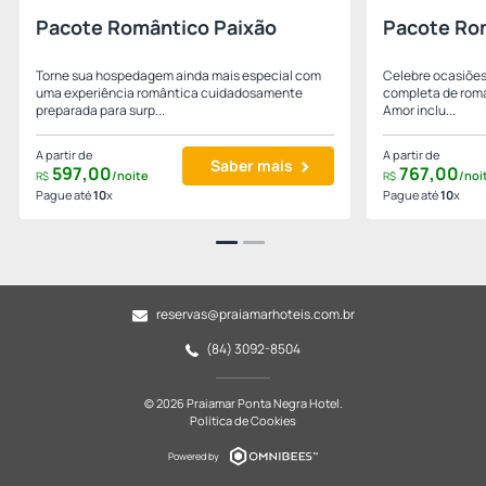
Pacote Romântico Paixão
Pacote Ro
Torne sua hospedagem ainda mais especial com
Celebre ocasiões
uma experiência romântica cuidadosamente
completa de roma
preparada para surp...
Amor inclu...
A partir de
A partir de
Saber mais
597,
00
767,
00
/noite
/noi
R$
R$
Pague até
10
x
Pague até
10
x
reservas@praiamarhoteis.com.br
(84) 3092-8504
© 2026 Praiamar Ponta Negra Hotel.
Política de Cookies
Powered by