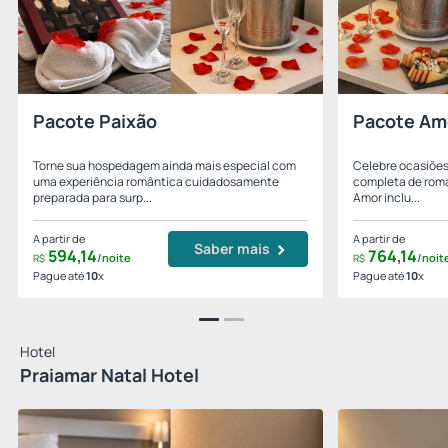
Pacote Paixão
Pacote Am
Torne sua hospedagem ainda mais especial com
Celebre ocasiões
uma experiência romântica cuidadosamente
completa de roma
preparada para surp...
Amor inclu...
A partir de
A partir de
Saber mais
594,
14
764,
14
/noite
/noit
R$
R$
Pague até
10
x
Pague até
10
x
Hotel
Praiamar Natal Hotel