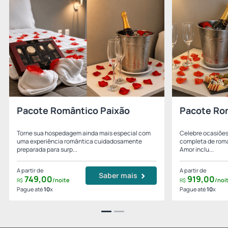
Pacote Romântico Paixão
Pacote Ro
Torne sua hospedagem ainda mais especial com
Celebre ocasiões
uma experiência romântica cuidadosamente
completa de roma
preparada para surp...
Amor inclu...
A partir de
A partir de
Saber mais
749,
00
919,
00
/noite
/noi
R$
R$
Pague até
10
x
Pague até
10
x