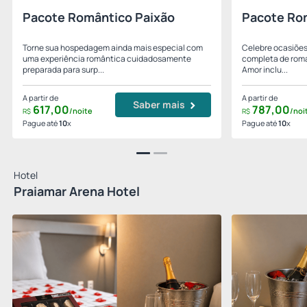
Pacote Romântico Paixão
Pacote Ro
Torne sua hospedagem ainda mais especial com
Celebre ocasiões
uma experiência romântica cuidadosamente
completa de roma
preparada para surp...
Amor inclu...
A partir de
A partir de
Saber mais
617,
00
787,
00
/noite
/noi
R$
R$
Pague até
10
x
Pague até
10
x
Hotel
Praiamar Arena Hotel