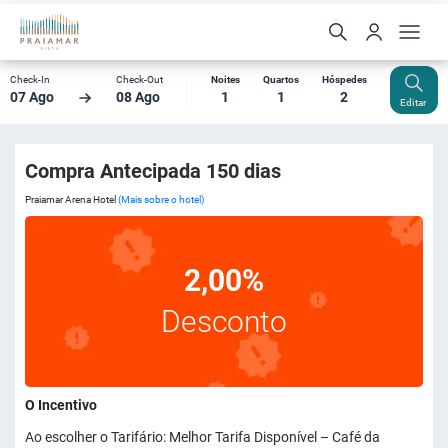
Check-In
Check-Out
Noites
Quartos
Hóspedes
07 Ago
08 Ago
1
1
2
Editar
Compra Antecipada 150 dias
Praiamar Arena Hotel
(Mais sobre o hotel)
2,00%
Desconto
O Incentivo
Ao escolher o Tarifário: Melhor Tarifa Disponível – Café da