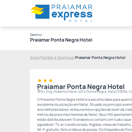
Destino
Praiamar Ponta Negra Hotel
Início
/
Hotéis e Destinos
/
Praiamar Ponta Negra Hotel
Praiamar Ponta Negra Hotel
Av. Eng. Roberto Freire, 4014 Ponta Negra, Natal 59094-4
O Praiamar Ponta Negra Hotel é a escolha ideal para quem 
excelente localização em Natal. Situado na principal aven
aos melhores bares, restaurantes e opções de lazer da cida
metros da praia mais famosa de Natal. Seus 160 apartamen
estão distribuídos em 10 andares e contam com tudo o que
agradável: TV, ar-condicionado, frigobar, mesa de trabalho, 
Wi-Fi gratuito, ferro e tábua de passar. Os hóspedes do P