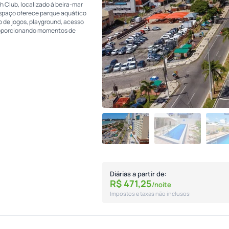
h Club, localizado à beira-mar
espaço oferece parque aquático
ão de jogos, playground, acesso
 proporcionando momentos de
Diárias a partir de:
R$
471,
25
/noite
Impostos e taxas não inclusos