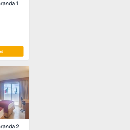
aranda 1
os
aranda 2