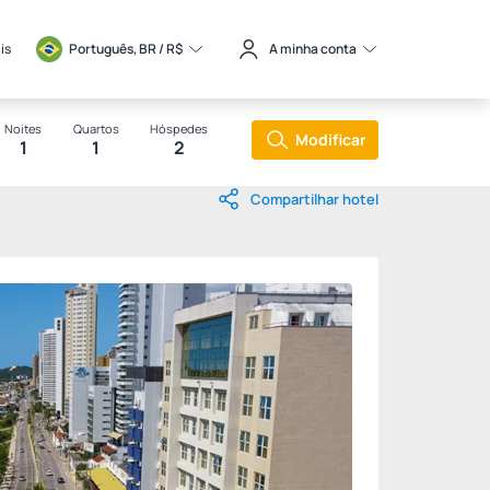
is
Português, BR / 
R$
A minha conta
Noites
Quartos
Hóspedes
Modificar
1
1
2
Compartilhar hotel