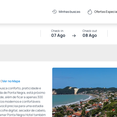
Ofertas Especia
Minhas buscas
Check-in
Check-out
07 Ago
08 Ago
10
Ver no Mapa
busca conforto, praticidade e
ida de Ponta Negra, está próximo
de, além de ficar a apenas 300
tos modernos e confortáveis
 você precisa para uma estadia
cofre digital, secador de cabelo,
raiamar Ponta Negra Hotel também