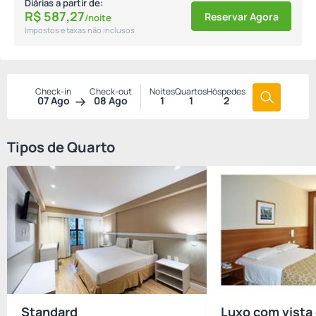
Diárias a partir de:
R$
587,
27
Reservar Agora
/noite
Impostos e taxas não inclusos
Check-in
Check-out
Noites
Quartos
Hóspedes
07 Ago
08 Ago
1
1
2
Tipos de Quarto
Standard
Luxo com vista