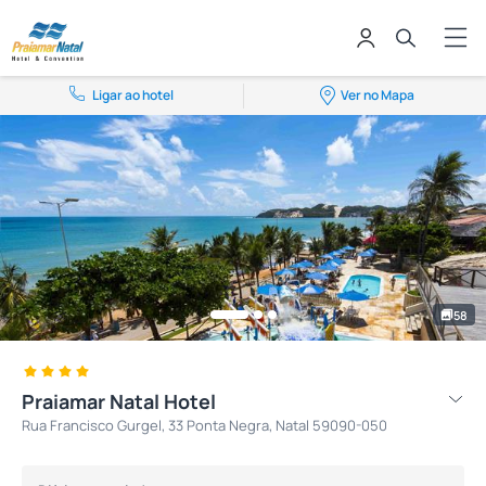
Ligar ao hotel
Ver no Mapa
58
Praiamar Natal Hotel
Rua Francisco Gurgel, 33 Ponta Negra, Natal 59090-050