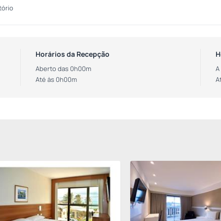
tório
Horários da Recepção
H
Aberto das 0h00m
A
Até às 0h00m
A