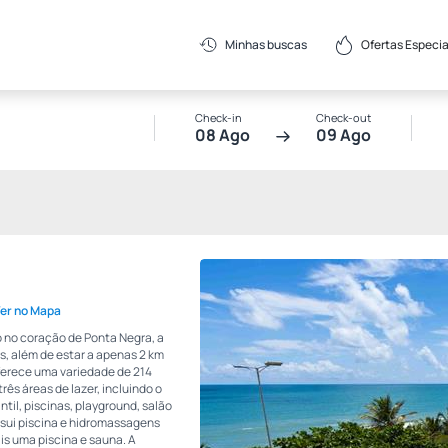
Ofertas Especia
Minhas buscas
Check-in
Check-out
08 Ago
09 Ago
er no Mapa
do no coração de Ponta Negra, a
s, além de estar a apenas 2 km
Oferece uma variedade de 214
s áreas de lazer, incluindo o
til, piscinas, playground, salão
ssui piscina e hidromassagens
is uma piscina e sauna. A