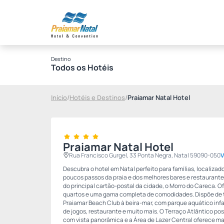
Destino
Todos os Hotéis
Início
/
Hotéis e Destinos
/
Praiamar Natal Hotel
Praiamar Natal Hotel
Rua Francisco Gurgel, 33 Ponta Negra, Natal 59090-050
V
Descubra o hotel em Natal perfeito para famílias, localiza
poucos passos da praia e dos melhores bares e restaurante
do principal cartão-postal da cidade, o Morro do Careca. 
quartos e uma gama completa de comodidades. Dispõe de trê
Praiamar Beach Club à beira-mar, com parque aquático infan
de jogos, restaurante e muito mais. O Terraço Atlântico po
com vista panorâmica e a Área de Lazer Central oferece ma