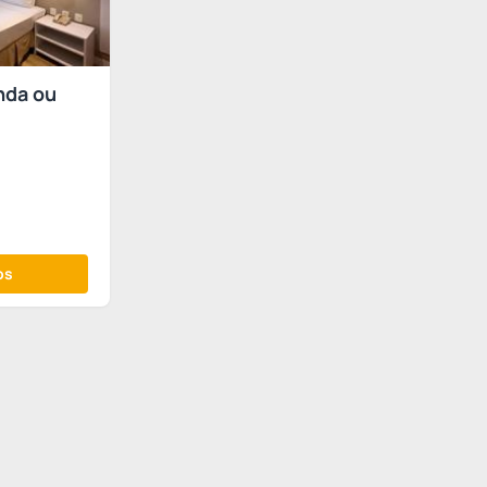
nda ou
os