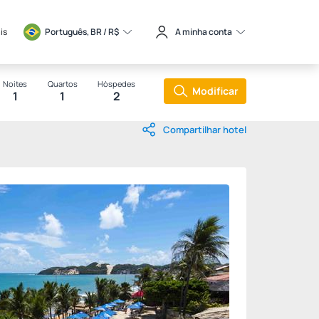
is
Português, BR / 
R$
A minha conta
Noites
Quartos
Hóspedes
Modificar
1
1
2
Compartilhar hotel