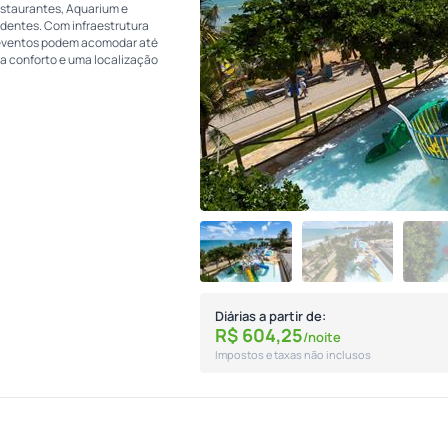
restaurantes, Aquarium e
dentes. Com infraestrutura
e eventos podem acomodar até
ca conforto e uma localização
Diárias a partir de:
R$
604,
25
/noite
Impostos e taxas não inclusos