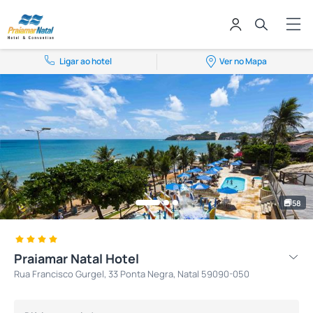
Ligar ao hotel
Ver no Mapa
58
Praiamar Natal Hotel
Rua Francisco Gurgel, 33 Ponta Negra, Natal 59090-050