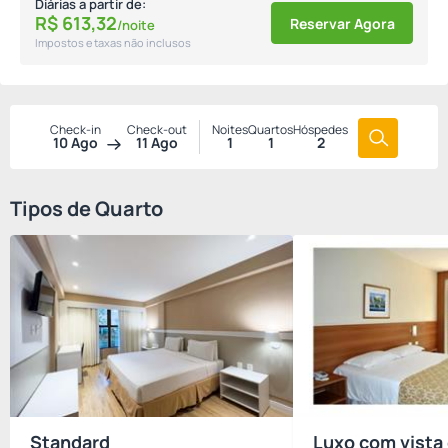
Diárias a partir de:
R$
613,
32
Reservar Agora
/noite
Impostos e taxas não inclusos
Check-in
Check-out
Noites
Quartos
Hóspedes
10 Ago
11 Ago
1
1
2
Tipos de Quarto
Standard
Luxo com vista