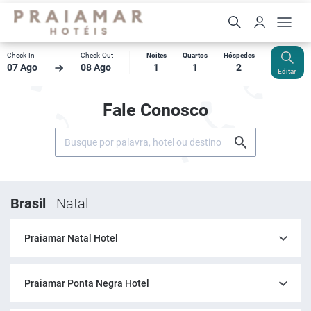
Check-In
Check-Out
Noites
Quartos
Hóspedes
07 Ago
08 Ago
1
1
2
Editar
Fale Conosco
Brasil
Natal
Praiamar Natal Hotel
Praiamar Ponta Negra Hotel