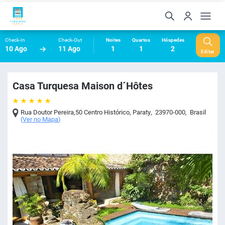
Check-In
Check-Out
Noites
Quartos
Hóspedes
10 Ago
11 Ago
1
1
2
Editar
Casa Turquesa Maison d´Hôtes
Rua Doutor Pereira,50 Centro Histórico
,
Paraty
,
23970-000
,
Brasil
(
Ver no Mapa
)