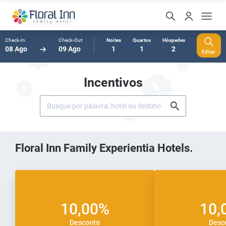
Check-In
Check-Out
Noites
Quartos
Hóspedes
08 Ago
09 Ago
1
1
2
Editar
Incentivos
Floral Inn Family Experientia Hotels.
10,00%
10,
Desconto
Desc