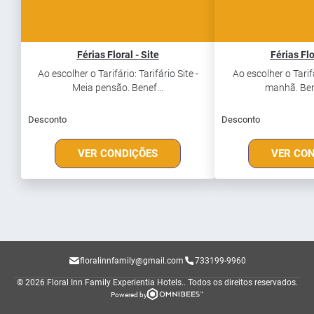
Férias Floral - Site
Férias Flo
Ao escolher o Tarifário: Tarifário Site -
Ao escolher o Tarifá
Meia pensão. Benef...
manhã. Bene
Desconto
Desconto
VER CONDIÇÕES
VER CO
floralinnfamily@gmail.com
733199-9960
© 2026 Floral Inn Family Experientia Hotels..
Todos os direitos reservados.
Powered by