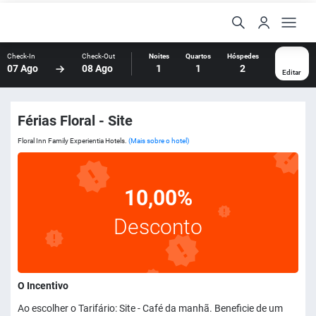
Check-In
Check-Out
Noites
Quartos
Hóspedes
07 Ago
08 Ago
1
1
2
Editar
Férias Floral - Site
Floral Inn Family Experientia Hotels.
(Mais sobre o hotel)
10,00%
Desconto
O Incentivo
Ao escolher o Tarifário: Site - Café da manhã. Beneficie de um